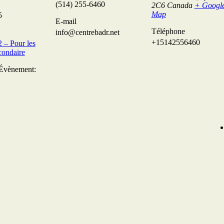
(514) 255-6460
2C6
Canada
+ Googl
Map
5
E-mail
Téléphone
info@centrebadr.net
+15142556460
– Pour les
condaire
’Évènement: