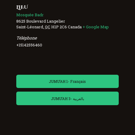
LIEU
Mosquée Badr
8625 Boulevard Langelier
Saint-Léonard
,
QC
H1P 2C6
Canada
+ Google Map
Téléphone
+15142556460
JUMU’AH 1- Français
JUMU’AH 3- بالعربية