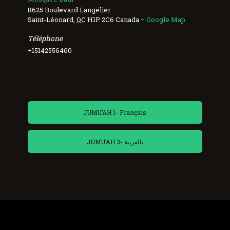
8625 Boulevard Langelier
Saint-Léonard
,
QC
H1P 2C6
Canada
+ Google Map
Téléphone
+15142556460
JUMU’AH 1- Français
JUMU’AH 3- بالعربية