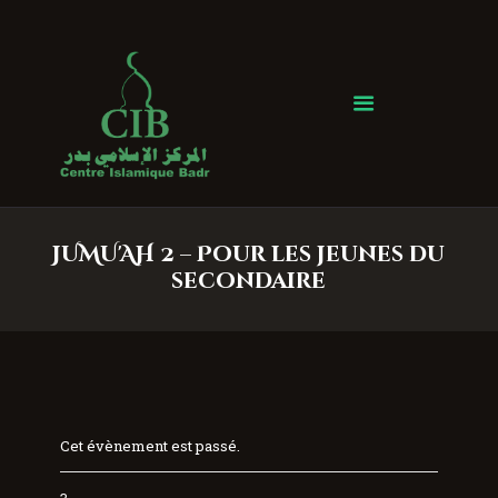
Centre Islamique Badr
Accueil
À propos
Heures de Prière
Événements
JUMU'AH 2 – Pour les jeunes du
Services
secondaire
Faire un don
Contactez-nous
Cet évènement est passé.
3