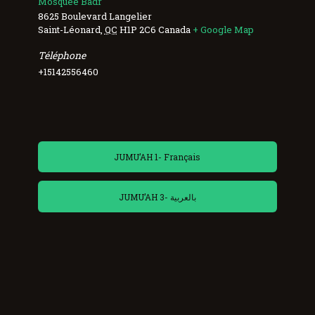
Mosquée Badr
8625 Boulevard Langelier
Saint-Léonard
,
QC
H1P 2C6
Canada
+ Google Map
Téléphone
+15142556460
JUMU’AH 1- Français
JUMU’AH 3- بالعربية