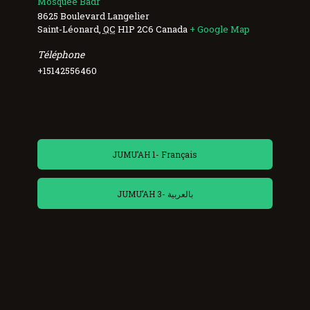
Mosquée Badr
8625 Boulevard Langelier
Saint-Léonard
,
QC
H1P 2C6
Canada
+ Google Map
Téléphone
+15142556460
JUMU’AH 1- Français
JUMU’AH 3- بالعربية