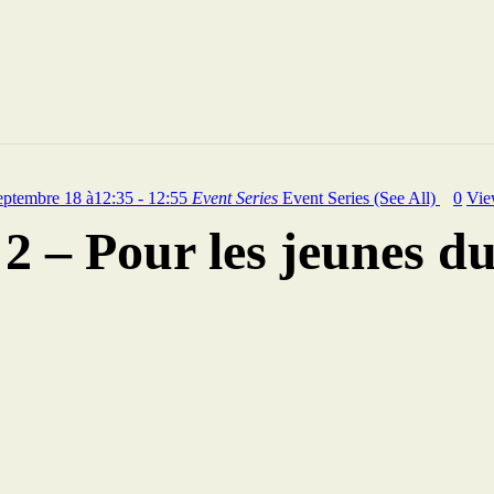
eptembre 18 à12:35 - 12:55
Event Series
Event Series
(See All)
0
Vie
– Pour les jeunes du