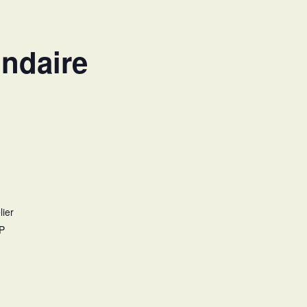
ndaire
ier
P