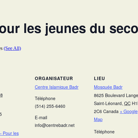
ur les jeunes du seco
es
(See All)
ORGANISATEUR
LIEU
Centre Islamique Badr
Mosquée Badr
18
8625 Boulevard Langel
Téléphone
Saint-Léonard
,
QC
H1
(514) 255-6460
2C6
Canada
+ Google
5
E-mail
Map
info@centrebadr.net
Téléphone
 Pour les