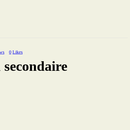
ws
0
Likes
 secondaire