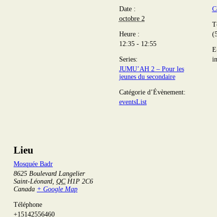
Date :
C
octobre 2
T
Heure :
(
12:35 - 12:55
E
Series:
i
JUMU’AH 2 – Pour les
jeunes du secondaire
Catégorie d’Évènement:
eventsList
Lieu
Mosquée Badr
8625 Boulevard Langelier
Saint-Léonard
,
QC
H1P 2C6
Canada
+ Google Map
Téléphone
+15142556460