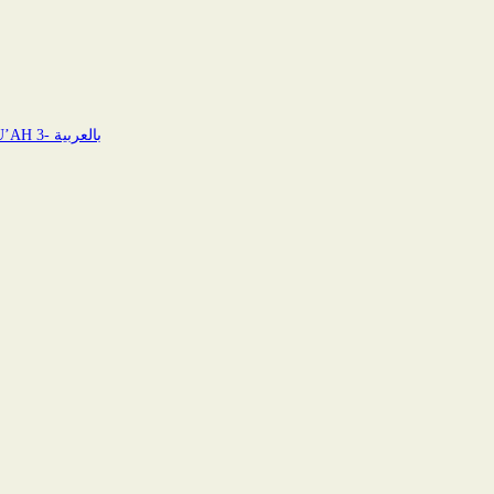
JUMU’AH 3- بالعربية