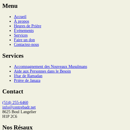
Menu
Accueil
À propos
Heures de Prière
Événements
Services
Faire un don
Contactez-nous
Services
Accompagnement des Nouveaux Musulmans
Aide aux Personnes dans le Besoin
Iftar de Ramadan
Prière de Janaza
Contact
(514) 255-6460
info@centrebadr.net
8625 Boul Langelier
H1P 2C6
Nos Résaux