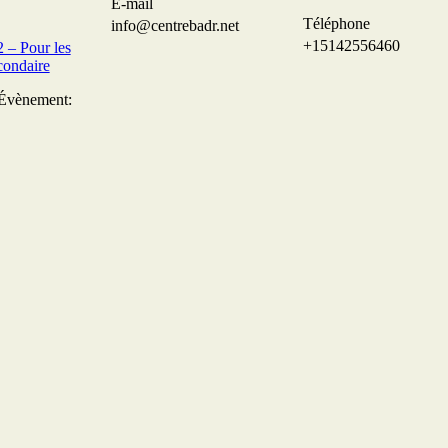
E-mail
Téléphone
info@centrebadr.net
+15142556460
– Pour les
condaire
’Évènement: