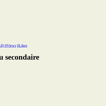
ll)
0
Views
0
Likes
u secondaire