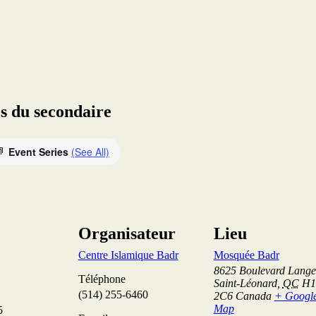
s du secondaire
Event Series
(See All)
Organisateur
Lieu
Centre Islamique Badr
Mosquée Badr
8625 Boulevard Langel
Téléphone
Saint-Léonard
,
QC
H1
(514) 255-6460
2C6
Canada
+ Googl
Map
5