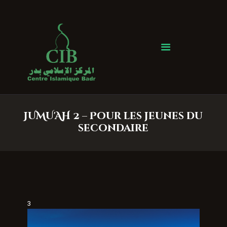
Centre Islamique Badr
Accueil
À propos
Heures de Prière
Événements
JUMU'AH 2 – Pour les jeunes du
Services
secondaire
Faire un don
Contactez-nous
3