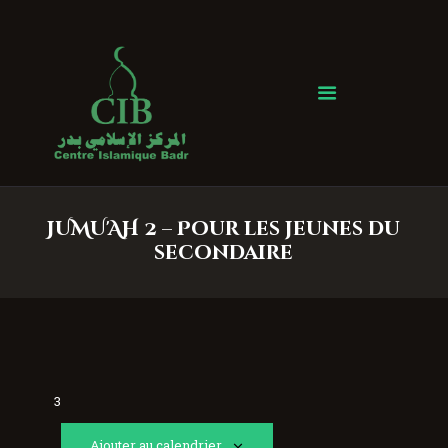
Centre Islamique Badr
Accueil
À propos
Heures de Prière
Événements
JUMU'AH 2 – Pour les jeunes du
Services
secondaire
Faire un don
Contactez-nous
3
Ajouter au calendrier