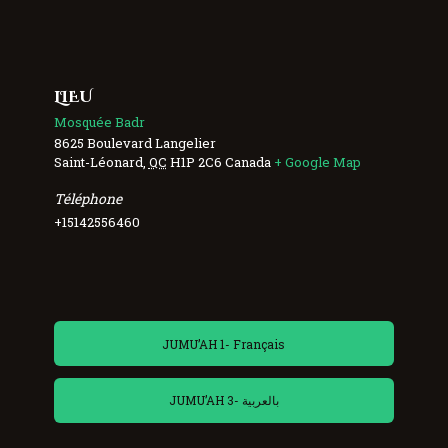
LIEU
Mosquée Badr
8625 Boulevard Langelier
Saint-Léonard
,
QC
H1P 2C6
Canada
+ Google Map
Téléphone
+15142556460
JUMU’AH 1- Français
JUMU’AH 3- بالعربية