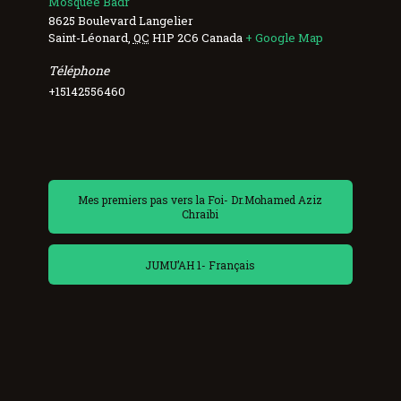
Mosquée Badr
8625 Boulevard Langelier
Saint-Léonard
,
QC
H1P 2C6
Canada
+ Google Map
Téléphone
+15142556460
Mes premiers pas vers la Foi- Dr.Mohamed Aziz
Chraibi
JUMU’AH 1- Français