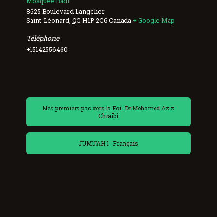
Mosquée Badr
8625 Boulevard Langelier
Saint-Léonard
,
QC
H1P 2C6
Canada
+ Google Map
Téléphone
+15142556460
Mes premiers pas vers la Foi- Dr.Mohamed Aziz
Chraibi
JUMU’AH 1- Français