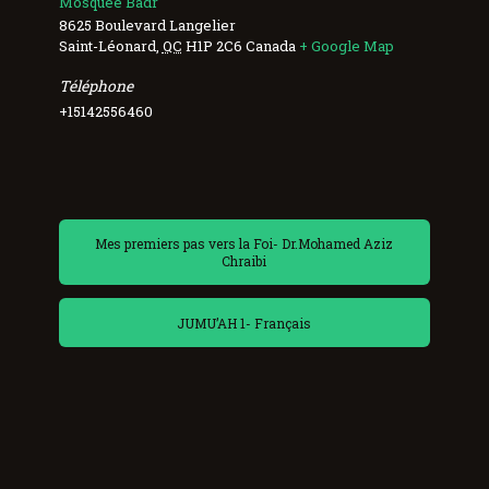
Mosquée Badr
8625 Boulevard Langelier
Saint-Léonard
,
QC
H1P 2C6
Canada
+ Google Map
Téléphone
+15142556460
Mes premiers pas vers la Foi- Dr.Mohamed Aziz
Chraibi
JUMU’AH 1- Français