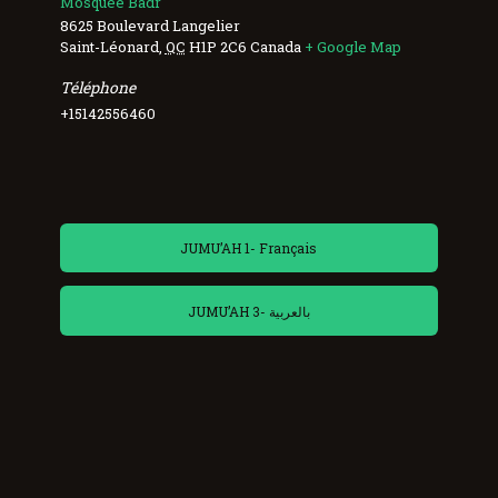
Mosquée Badr
8625 Boulevard Langelier
Saint-Léonard
,
QC
H1P 2C6
Canada
+ Google Map
Téléphone
+15142556460
JUMU’AH 1- Français
JUMU’AH 3- بالعربية