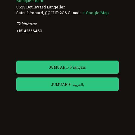
Mosquée Badr
8625 Boulevard Langelier
Saint-Léonard
,
QC
H1P 2C6
Canada
+ Google Map
Téléphone
+15142556460
JUMU’AH 1- Français
JUMU’AH 3- بالعربية