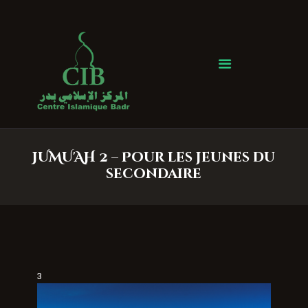
Centre Islamique Badr
Accueil
À propos
Heures de Prière
Événements
JUMU'AH 2 – Pour les jeunes du
Services
secondaire
Faire un don
Contactez-nous
3