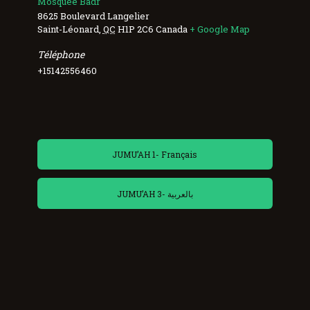
Mosquée Badr
8625 Boulevard Langelier
Saint-Léonard
,
QC
H1P 2C6
Canada
+ Google Map
Téléphone
+15142556460
JUMU’AH 1- Français
JUMU’AH 3- بالعربية