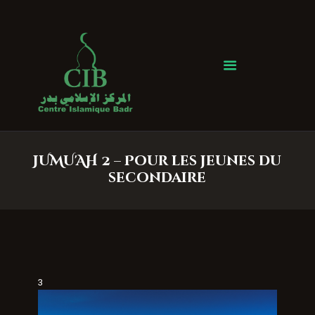
Centre Islamique Badr
Accueil
À propos
Heures de Prière
Événements
JUMU'AH 2 – Pour les jeunes du
Services
secondaire
Faire un don
Contactez-nous
3