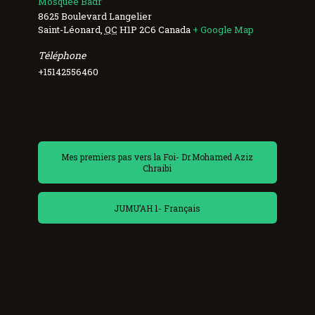
Mosquée Badr
8625 Boulevard Langelier
Saint-Léonard
,
QC
H1P 2C6
Canada
+ Google Map
Téléphone
+15142556460
Mes premiers pas vers la Foi- Dr.Mohamed Aziz
Chraibi
JUMU’AH 1- Français