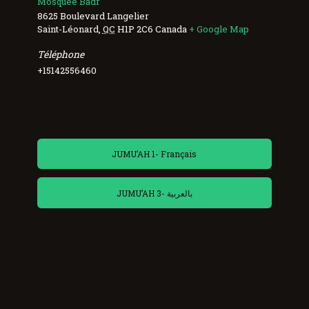
Mosquée Badr
8625 Boulevard Langelier
Saint-Léonard
,
QC
H1P 2C6
Canada
+ Google Map
Téléphone
+15142556460
JUMU’AH 1- Français
JUMU’AH 3- بالعربية