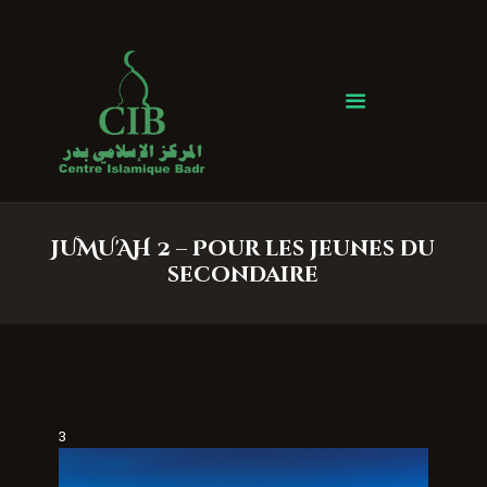
Centre Islamique Badr
Accueil
À propos
Heures de Prière
Événements
JUMU'AH 2 – Pour les jeunes du
Services
secondaire
Faire un don
Contactez-nous
3