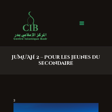
Centre Islamique Badr
Accueil
À propos
Heures de Prière
Événements
JUMU'AH 2 – Pour les jeunes du
Services
secondaire
Faire un don
Contactez-nous
3