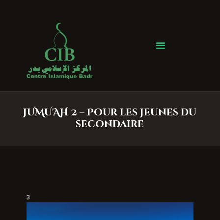
Centre Islamique Badr
Accueil
À propos
Heures de Prière
Événements
JUMU'AH 2 – Pour les jeunes du
Services
secondaire
Faire un don
Contactez-nous
3