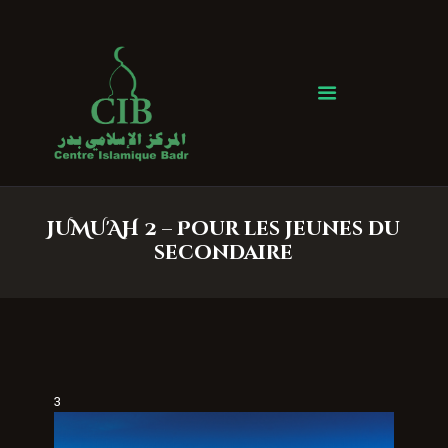
Centre Islamique Badr
Accueil
À propos
Heures de Prière
Événements
JUMU'AH 2 – Pour les jeunes du
Services
secondaire
Faire un don
Contactez-nous
3