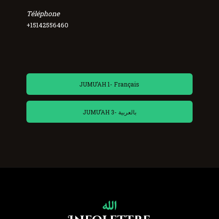
Téléphone
+15142556460
JUMU’AH 1- Français
JUMU’AH 3- بالعربية