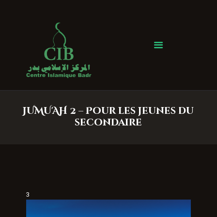
Centre Islamique Badr
Accueil
À propos
Heures de Prière
Événements
JUMU'AH 2 – Pour les jeunes du
Services
secondaire
Faire un don
Contactez-nous
3