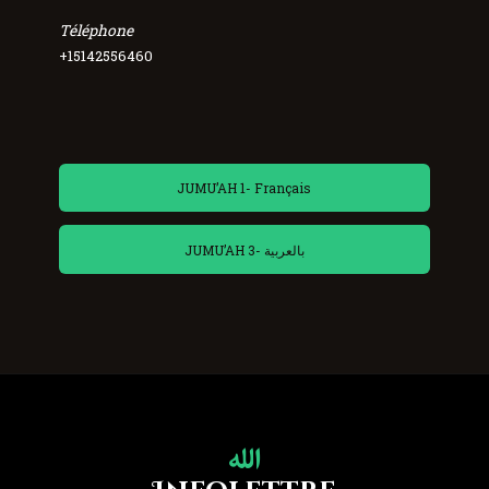
Téléphone
+15142556460
JUMU’AH 1- Français
JUMU’AH 3- بالعربية