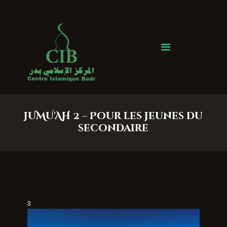
Centre Islamique Badr
Accueil
À propos
Heures de Prière
Événements
JUMU'AH 2 – Pour les jeunes du
Services
secondaire
Faire un don
Contactez-nous
3