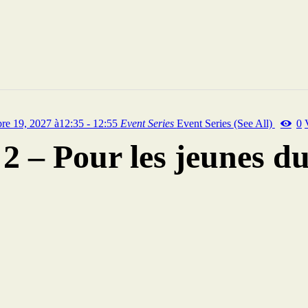
re 19, 2027 à12:35 - 12:55
Event Series
Event Series
(See All)
0
– Pour les jeunes du