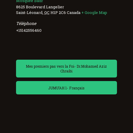
Mosquée Badr
8625 Boulevard Langelier
Saint-Léonard
,
QC
H1P 2C6
Canada
+ Google Map
Téléphone
+15142556460
Mes premiers pas vers la Foi- Dr.Mohamed Aziz
Chraibi
JUMU’AH 1- Français