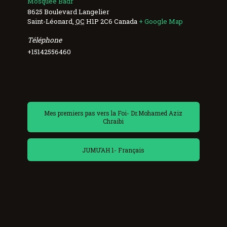
Mosquée Badr
8625 Boulevard Langelier
Saint-Léonard
,
QC
H1P 2C6
Canada
+ Google Map
Téléphone
+15142556460
Mes premiers pas vers la Foi- Dr.Mohamed Aziz
Chraibi
JUMU’AH 1- Français