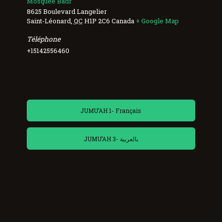
Mosquée Badr
8625 Boulevard Langelier
Saint-Léonard
,
QC
H1P 2C6
Canada
+ Google Map
Téléphone
+15142556460
JUMU’AH 1- Français
JUMU’AH 3- بالعربية