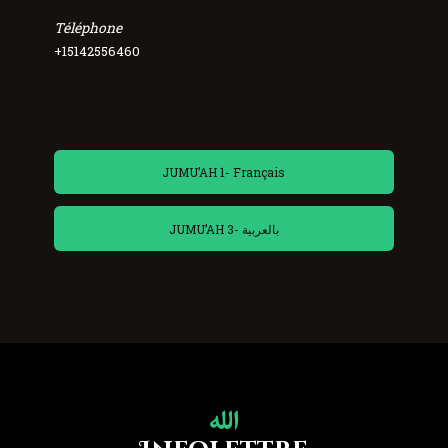
Téléphone
+15142556460
JUMU’AH 1- Français
JUMU’AH 3- بالعربية