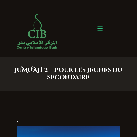
Centre Islamique Badr
Accueil
À propos
Heures de Prière
Événements
JUMU'AH 2 – Pour les jeunes du
Services
secondaire
Faire un don
Contactez-nous
3