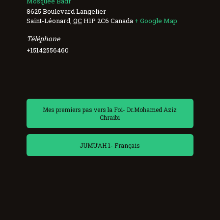
Mosquée Badr
8625 Boulevard Langelier
Saint-Léonard
,
QC
H1P 2C6
Canada
+ Google Map
Téléphone
+15142556460
Mes premiers pas vers la Foi- Dr.Mohamed Aziz
Chraibi
JUMU’AH 1- Français