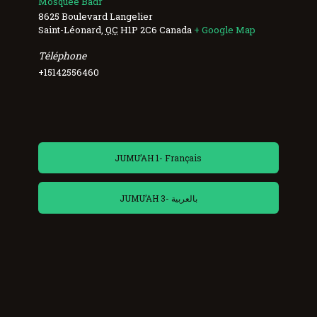
Mosquée Badr
8625 Boulevard Langelier
Saint-Léonard
,
QC
H1P 2C6
Canada
+ Google Map
Téléphone
+15142556460
JUMU’AH 1- Français
JUMU’AH 3- بالعربية