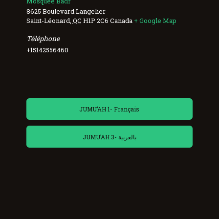
Mosquée Badr
8625 Boulevard Langelier
Saint-Léonard
,
QC
H1P 2C6
Canada
+ Google Map
Téléphone
+15142556460
JUMU’AH 1- Français
JUMU’AH 3- بالعربية