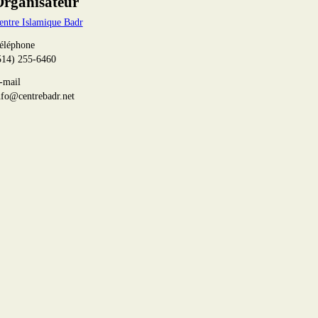
rganisateur
entre Islamique Badr
éléphone
514) 255-6460
-mail
nfo@centrebadr.net