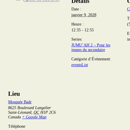
Détails
O
Date :
C
janvier 9, 2028
T
Heure :
(
12:35 - 12:55
E
Series:
i
JUMU’AH 2 – Pour les
jeunes du secondaire
Catégorie d’Évènement:
eventsList
Lieu
Mosquée Badr
8625 Boulevard Langelier
Saint-Léonard
,
QC
H1P 2C6
Canada
+ Google Map
Téléphone