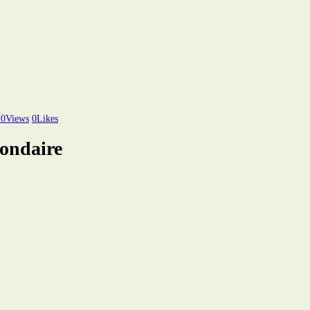
)
0
Views
0
Likes
ondaire