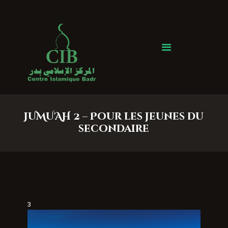
Centre Islamique Badr
Accueil
À propos
Heures de Prière
Événements
JUMU'AH 2 – Pour les jeunes du
Services
secondaire
Faire un don
Contactez-nous
3