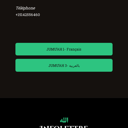
Téléphone
+15142556460
JUMU’AH 1- Français
JUMU’AH 3- بالعربية