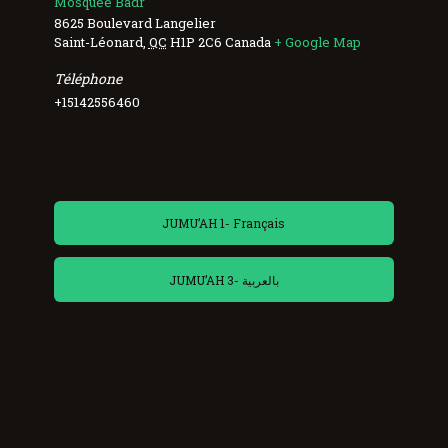
Mosquée Badr
8625 Boulevard Langelier
Saint-Léonard
,
QC
H1P 2C6
Canada
+ Google Map
Téléphone
+15142556460
JUMU’AH 1- Français
JUMU’AH 3- بالعربية