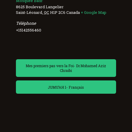
Mosquée Badr
8625 Boulevard Langelier
Saint-Léonard
,
QC
H1P 2C6
Canada
+ Google Map
Téléphone
+15142556460
Mes premiers pas vers la Foi- Dr.Mohamed Aziz
Chraibi
JUMU’AH 1- Français