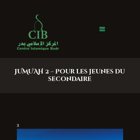
Centre Islamique Badr
Accueil
À propos
Heures de Prière
Événements
JUMU'AH 2 – Pour les jeunes du
Services
secondaire
Faire un don
Contactez-nous
3