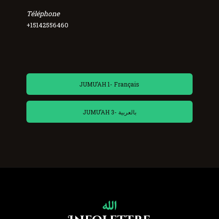
Téléphone
+15142556460
JUMU’AH 1- Français
JUMU’AH 3- بالعربية