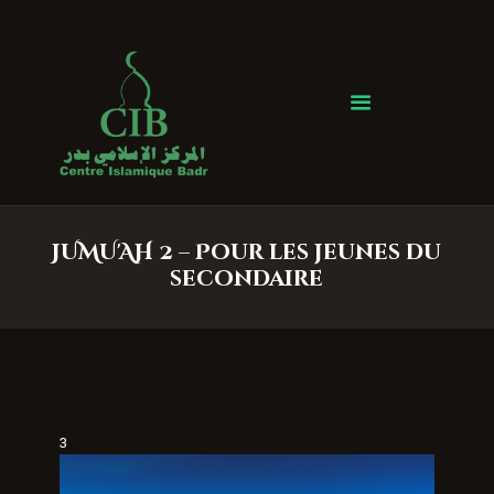
Centre Islamique Badr
Accueil
À propos
Heures de Prière
Événements
JUMU'AH 2 – Pour les jeunes du
Services
secondaire
Faire un don
Contactez-nous
3