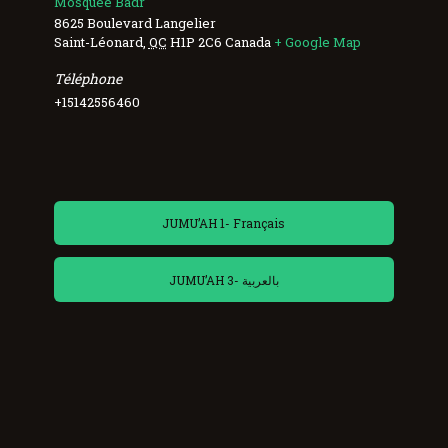
Mosquée Badr
8625 Boulevard Langelier
Saint-Léonard
,
QC
H1P 2C6
Canada
+ Google Map
Téléphone
+15142556460
JUMU’AH 1- Français
JUMU’AH 3- بالعربية