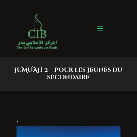
Centre Islamique Badr
Accueil
À propos
Heures de Prière
Événements
JUMU'AH 2 – Pour les jeunes du
Services
secondaire
Faire un don
Contactez-nous
3