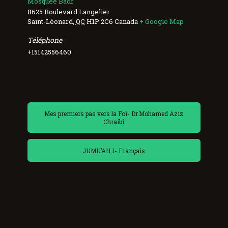
Mosquée Badr
8625 Boulevard Langelier
Saint-Léonard
,
QC
H1P 2C6
Canada
+ Google Map
Téléphone
+15142556460
Mes premiers pas vers la Foi- Dr.Mohamed Aziz
Chraibi
JUMU’AH 1- Français