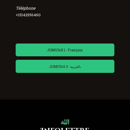
Téléphone
+15142556460
JUMU’AH 1- Français
JUMU’AH 3- بالعربية