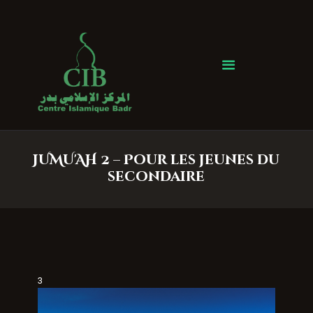
Centre Islamique Badr
Accueil
À propos
Heures de Prière
Événements
JUMU'AH 2 – Pour les jeunes du
Services
secondaire
Faire un don
Contactez-nous
3