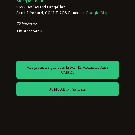
Mosquée Badr
8625 Boulevard Langelier
Saint-Léonard
,
QC
H1P 2C6
Canada
+ Google Map
Téléphone
+15142556460
Mes premiers pas vers la Foi- Dr.Mohamed Aziz
Chraibi
JUMU’AH 1- Français