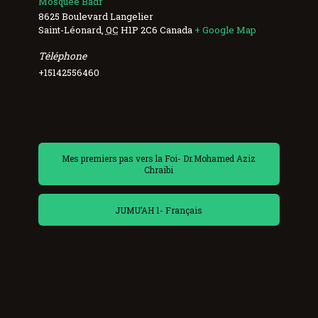
Mosquée Badr
8625 Boulevard Langelier
Saint-Léonard
,
QC
H1P 2C6
Canada
+ Google Map
Téléphone
+15142556460
Mes premiers pas vers la Foi- Dr.Mohamed Aziz
Chraibi
JUMU’AH 1- Français