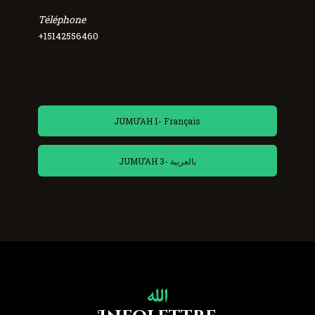
Téléphone
+15142556460
JUMU’AH 1- Français
JUMU’AH 3- بالعربية