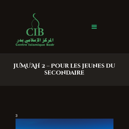
Centre Islamique Badr
Accueil
À propos
Heures de Prière
Événements
JUMU'AH 2 – Pour les jeunes du
Services
secondaire
Faire un don
Contactez-nous
3