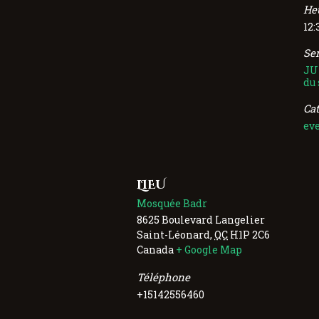
Heu
12:
Ser
JU
du
Ca
ev
LIEU
Mosquée Badr
8625 Boulevard Langelier
Saint-Léonard
,
QC
H1P 2C6
Canada
+ Google Map
Téléphone
+15142556460