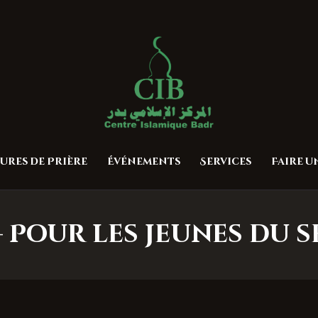
Accueil
À propos
Centre Islamique Badr
Heures de Prière
Événements
Services
ures de Prière
Événements
Services
Faire 
Faire un don
Contactez-nous
– Pour les jeunes du