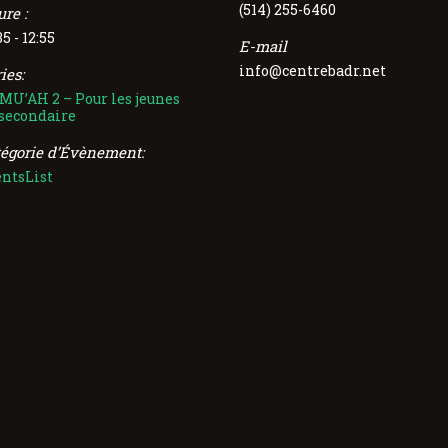
(514) 255-6460
re :
35 - 12:55
E-mail
info@centrebadr.net
ies:
MU’AH 2 – Pour les jeunes
 secondaire
tégorie d’Évènement:
entsList