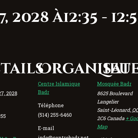
 2028 à12:35
-
12:
tails
Organisat
Lieu
Centre Islamique
Mosquée Badr
Badr
27, 2028
8625 Boulevard
Langelier
Téléphone
Saint-Léonard
,
Q
(514) 255-6460
:55
2C6
Canada
+ Goo
Map
E-mail
info@centrebadr.net