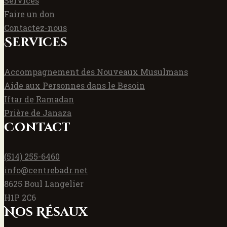
Services
Faire un don
Contactez-nous
Services
Accompagnement des Nouveaux Musulmans
Aide aux Personnes dans le Besoin
Iftar de Ramadan
Prière de Janaza
Contact
(514) 255-6460
info@centrebadr.net
8625 Boul Langelier
H1P 2C6
Nos Résaux