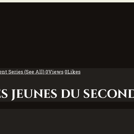
ent Series
(See All)
0
Views
0
Likes
es jeunes du secon