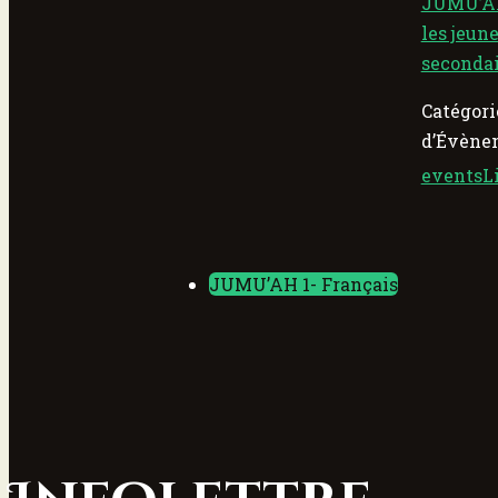
JUMU’AH
les jeun
seconda
Catégori
d’Évène
eventsLi
JUMU’AH 1- Français