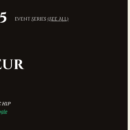
55
Event Series
(See All)
eur
C
H1P
gle