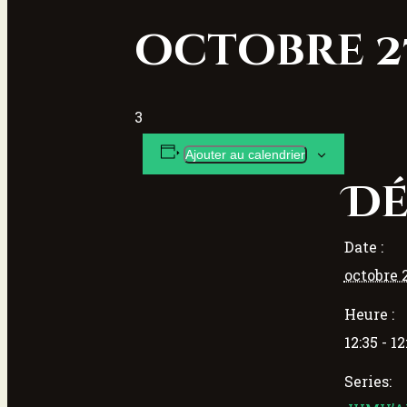
octobre 27,
3
Ajouter au calendrier
Dé
Date :
octobre 
Heure :
12:35 - 12
Series: