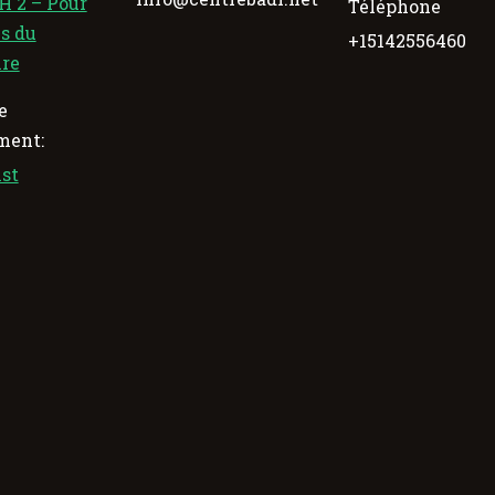
 2 – Pour
Téléphone
es du
+15142556460
ire
e
ment:
st