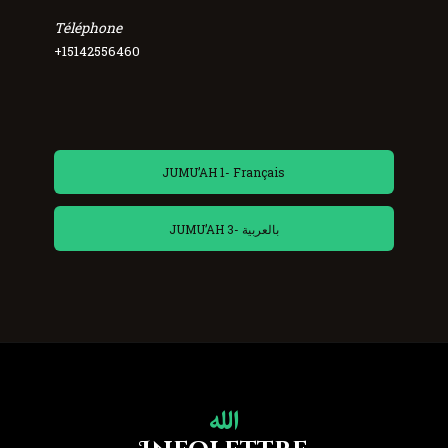
Téléphone
+15142556460
JUMU’AH 1- Français
JUMU’AH 3- بالعربية