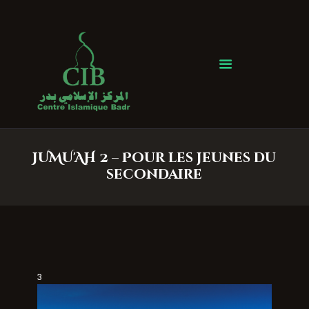
Centre Islamique Badr
Accueil
À propos
Heures de Prière
Événements
JUMU'AH 2 – Pour les jeunes du
Services
secondaire
Faire un don
Contactez-nous
3